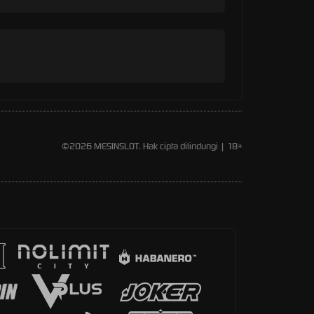
©2026 MESINSLOT. Hak cipta dilindungi | 18+