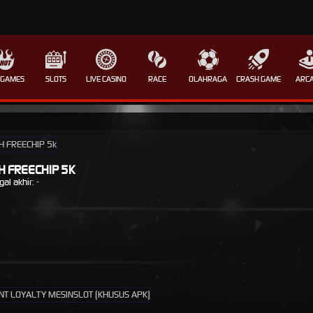
 GAMES
SLOTS
LIVE CASINO
RACE
OLAHRAGA
CRASH GAME
ARC
H FREECHIP 5K
gal akhir:
-