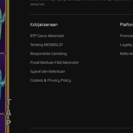
setiap hari.
Kebijaksanaan
Platfo
RTP Gacor Mesinslot
Promos
Tentang MESINSLOT
Loyalty
Responsible Gambling
Referral
Pusat Bantuan FAQ Mesinslot
Syarat dan Ketentuan
Cookies & Privacy Policy