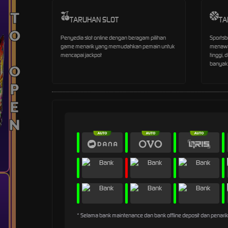
TAP TO OPEN
TARUHAN SLOT
TA
Penyedia slot online dengan beragam pilihan
Sportsb
game menarik yang memudahkan pemain untuk
menawar
mencapai jackpot
tinggi,
banyak 
* Selama bank maintenance dan bank offline deposit dan penarik