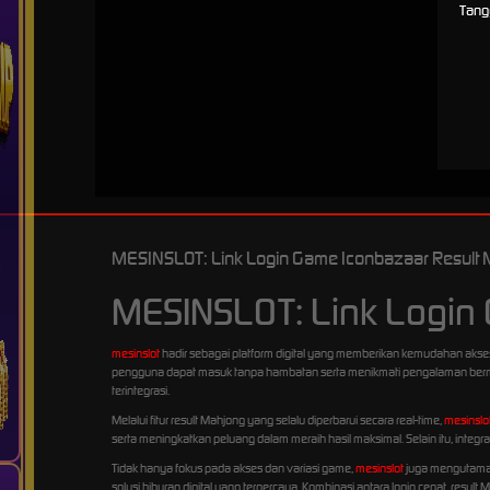
Tang
MESINSLOT: Link Login Game Iconbazaar Result 
MESINSLOT: Link Login 
mesinslot
hadir sebagai platform digital yang memberikan kemudahan akses 
pengguna dapat masuk tanpa hambatan serta menikmati pengalaman bermain 
terintegrasi.
Melalui fitur result Mahjong yang selalu diperbarui secara real-time,
mesinslo
serta meningkatkan peluang dalam meraih hasil maksimal. Selain itu, inte
Tidak hanya fokus pada akses dan variasi game,
mesinslot
juga mengutamaka
solusi hiburan digital yang terpercaya. Kombinasi antara login cepat, re