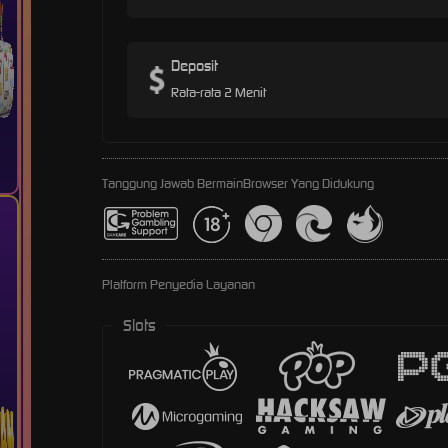
Deposit
Rata-rata 2 Menit
Tanggung Jawab Bermain
Browser Yang Didukung
Platform Penyedia Layanan
Slots