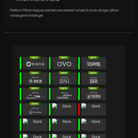
Platform Pilihan bagi perusahaan-perusahaan terbaik di dunia, dengan pilihan
variasi game terbanyak