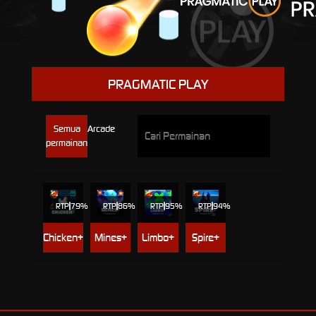
PRAGMATIC PLAY
Semua
Arcade
permainan
RTP
79%
RTP
86%
RTP
95%
RTP
94%
Chicken+
Mines+
Limbo+
Spire+