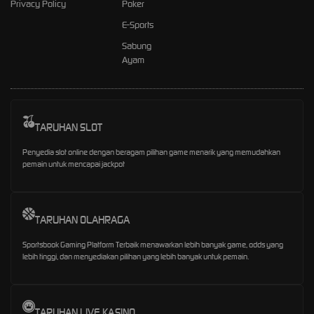
Privacy Policy
Poker
E-Sports
Sabung
Ayam
TARUHAN SLOT
Penyedia slot online dengan beragam pilihan game menarik yang memudahkan
pemain untuk mencapai jackpot
TARUHAN OLAHRAGA
Sportsbook Gaming Platform Terbaik menawarkan lebih banyak game, odds yang
lebih tinggi, dan menyediakan pilihan yang lebih banyak untuk pemain.
TARUHAN LIVE KASINO