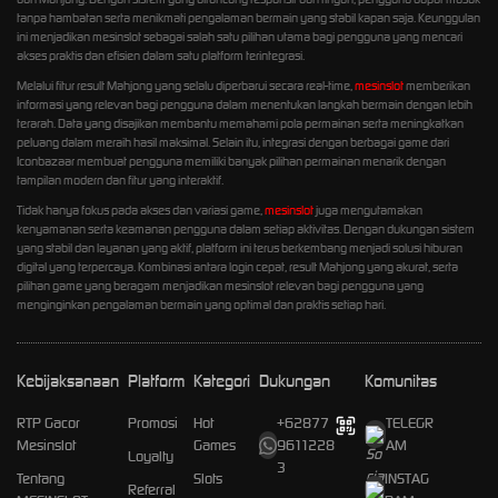
tanpa hambatan serta menikmati pengalaman bermain yang stabil kapan saja. Keunggulan
ini menjadikan mesinslot sebagai salah satu pilihan utama bagi pengguna yang mencari
akses praktis dan efisien dalam satu platform terintegrasi.
Melalui fitur result Mahjong yang selalu diperbarui secara real-time,
mesinslot
memberikan
informasi yang relevan bagi pengguna dalam menentukan langkah bermain dengan lebih
terarah. Data yang disajikan membantu memahami pola permainan serta meningkatkan
peluang dalam meraih hasil maksimal. Selain itu, integrasi dengan berbagai game dari
Iconbazaar membuat pengguna memiliki banyak pilihan permainan menarik dengan
tampilan modern dan fitur yang interaktif.
Tidak hanya fokus pada akses dan variasi game,
mesinslot
juga mengutamakan
kenyamanan serta keamanan pengguna dalam setiap aktivitas. Dengan dukungan sistem
yang stabil dan layanan yang aktif, platform ini terus berkembang menjadi solusi hiburan
digital yang terpercaya. Kombinasi antara login cepat, result Mahjong yang akurat, serta
pilihan game yang beragam menjadikan mesinslot relevan bagi pengguna yang
menginginkan pengalaman bermain yang optimal dan praktis setiap hari.
Kebijaksanaan
Platform
Kategori
Dukungan
Komunitas
RTP Gacor
Promosi
Hot
+62877
TELEGR
Mesinslot
Games
9611228
AM
Loyalty
3
Tentang
Slots
INSTAG
Referral