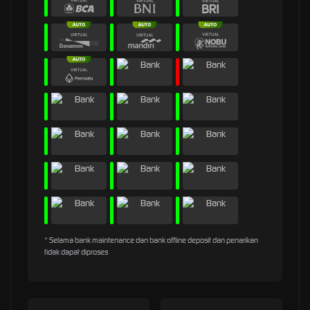
* Selama bank maintenance dan bank offline deposit dan penarikan
tidak dapat diproses