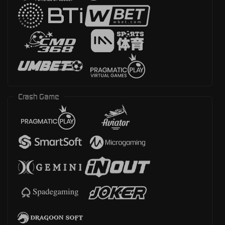
Crash Game