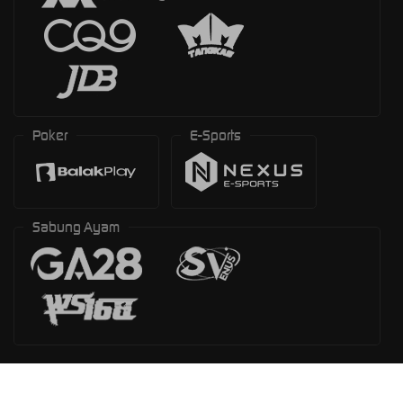
Poker
E-Sports
Sabung Ayam