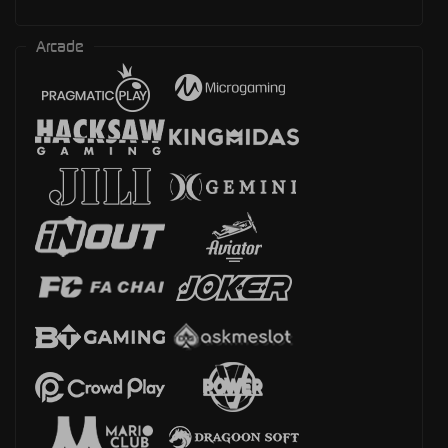
Arcade