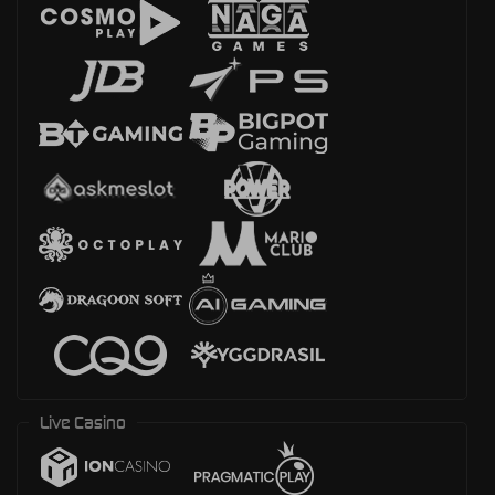
Live Casino