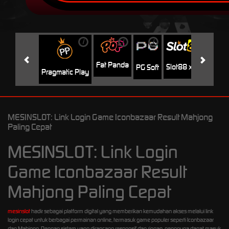
i
i
i
i
i
Facha
Fat Panda
Slot88 x PP
PG Soft
Pragmatic Play
MESINSLOT: Link Login Game Iconbazaar Result Mahjong
Paling Cepat
MESINSLOT: Link Login
Game Iconbazaar Result
Mahjong Paling Cepat
mesinslot
hadir sebagai platform digital yang memberikan kemudahan akses melalui link
login cepat untuk berbagai permainan online, termasuk game populer seperti Iconbazaar
dan Mahjong. Dengan sistem yang dirancang responsif dan ringan, pengguna dapat masuk