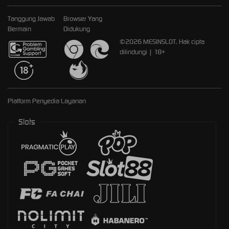
Tanggung Jawab
Browser Yang
Bermain
Didukung
©2026 MESINSLOT. Hak cipta
dilindungi | 18+
Platform Penyedia Layanan
Slots