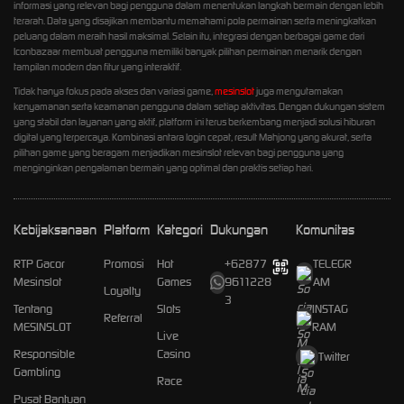
informasi yang relevan bagi pengguna dalam menentukan langkah bermain dengan lebih
terarah. Data yang disajikan membantu memahami pola permainan serta meningkatkan
peluang dalam meraih hasil maksimal. Selain itu, integrasi dengan berbagai game dari
Iconbazaar membuat pengguna memiliki banyak pilihan permainan menarik dengan
tampilan modern dan fitur yang interaktif.
Tidak hanya fokus pada akses dan variasi game,
mesinslot
juga mengutamakan
kenyamanan serta keamanan pengguna dalam setiap aktivitas. Dengan dukungan sistem
yang stabil dan layanan yang aktif, platform ini terus berkembang menjadi solusi hiburan
digital yang terpercaya. Kombinasi antara login cepat, result Mahjong yang akurat, serta
pilihan game yang beragam menjadikan mesinslot relevan bagi pengguna yang
menginginkan pengalaman bermain yang optimal dan praktis setiap hari.
Kebijaksanaan
Platform
Kategori
Dukungan
Komunitas
RTP Gacor
Promosi
Hot
+62877
TELEGR
Mesinslot
Games
9611228
AM
Loyalty
3
Tentang
Slots
INSTAG
Referral
MESINSLOT
RAM
Live
Responsible
Casino
Twitter
Gambling
Race
Pusat Bantuan