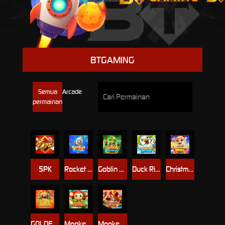
BTGAMING
Semua
Arcade
permainan
5PK
Rocket Crash
Goblin Treasure
Duck River
Christmas Mines
GOLDEN BASIN
Monkey Thunderbolt
Monkey King