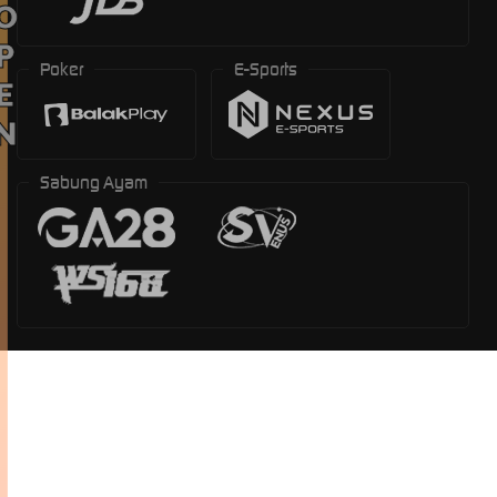
Poker
E-Sports
Sabung Ayam