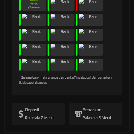
* Selama bank maintenance dan bank offline deposit dan penarikan
tidak dapat diproses
Deposit
Penarikan
Rata-rata 2 Menit
Rata-rata 5 Menit