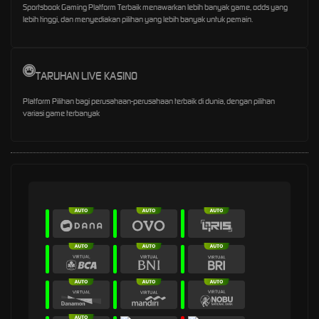
Sportsbook Gaming Platform Terbaik menawarkan lebih banyak game, odds yang
lebih tinggi, dan menyediakan pilihan yang lebih banyak untuk pemain.
TARUHAN LIVE KASINO
Platform Pilihan bagi perusahaan-perusahaan terbaik di dunia, dengan pilihan
variasi game terbanyak