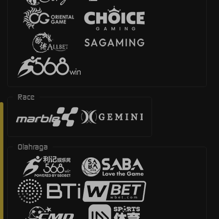
Race
Olahraga