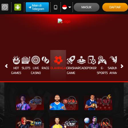
Main di
MASUK
DAFTAR
Telegram
HOT
SLOTS
LIVE
RACE
OLAHRAGA
CRASH
ARCADE
POKER
E-
SABUNG
PROM
GAMES
CASINO
GAME
SPORTS
AYAM
i
i
i
i
i
i