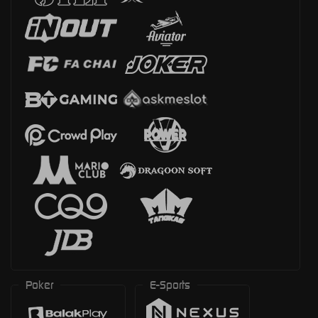
Poker
E-Sports