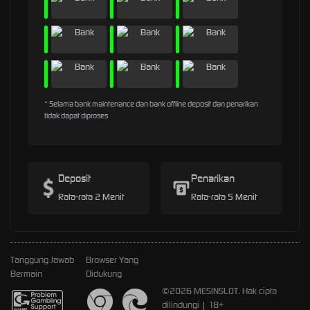
* Selama bank maintenance dan bank offline deposit dan penarikan
tidak dapat diproses
Deposit
Penarikan
Rata-rata 2 Menit
Rata-rata 5 Menit
Tanggung Jawab
Browser Yang
Bermain
Didukung
©2026 MESINSLOT. Hak cipta
dilindungi | 18+