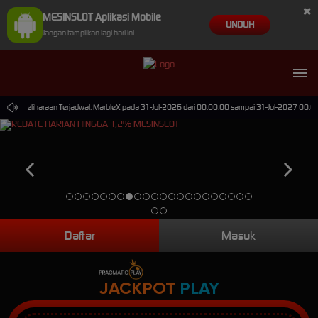
×
MESINSLOT Aplikasi Mobile
UNDUH
Jangan tampilkan lagi hari ini
Pemeliharaan Terjadwal: MarbleX pada 31-Jul-2026 dari 00.00.00 sampai 31-Jul-2027 0
Daftar
Masuk
JACKPOT
PLAY