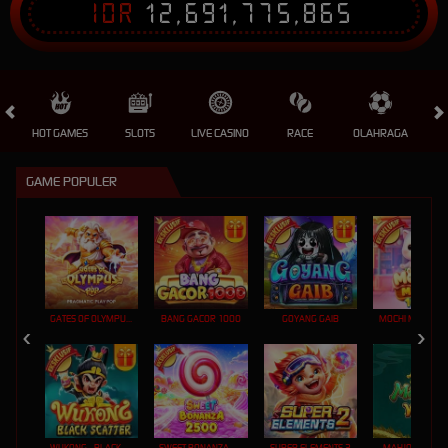
IDR
12,691,775,867
HOT GAMES
SLOTS
LIVE CASINO
RACE
OLAHRAGA
CRA
GAME POPULER
GATES OF OLYMPUS POP
BANG GACOR 1000
GOYANG GAIB
MOCHI MANIA 1
WUKONG - BLACK SCATTER
SWEET BONANZA 2500
SUPER ELEMENTS 2
MAHJONG WAYS