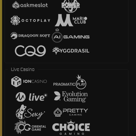
Live Casino