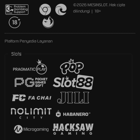
©2026 MESINSLOT. Hak cipta
dilindungi | 18+
Platform Penyedia Layanan
Slots