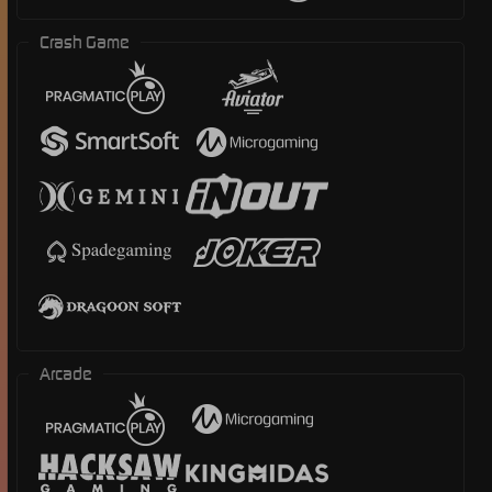
Crash Game
Arcade