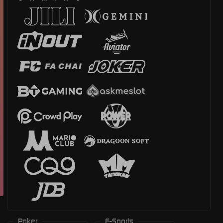
Poker
E-Sports