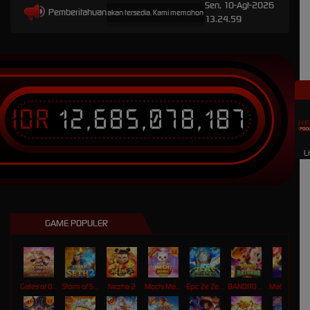
Sen, 10-Agt-2026
Pemberitahuan
irtual Sports permainan tidak akan tersedia. Kami memohon maaf atas ketidaknyamanan yang mun
13.24.59
IDR
12,685,078,187
L
GAME POPULER
Gates of Olympus POP
Storm of Seth 2
Nezha 2
Mochi Mania 1000
Epic Ze Zeus
BANDITO RETURNS
Mahjong Magic