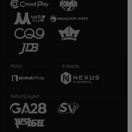
Poker
E-Sports
Sabung Ayam