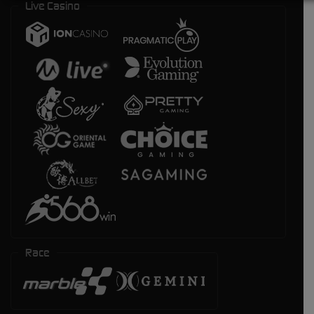
Live Casino
Race