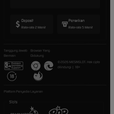
Deposit
Penarikan
Rata-rata 2 Menit
Rata-rata 5 Menit
Tanggung Jawab
Browser Yang
Bermain
Didukung
©2026 MESINSLOT. Hak cipta
dilindungi | 18+
Platform Penyedia Layanan
Slots