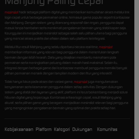
Mahjong Paling Cepat
mesinslot
hadir sebagai platform digital yang memberikan kemudahan akses melalui link
login cepat untuk berbagai permainan online, termasuk game populer seperti Iconbazaar
dan Mahjong. Dengan sistem yang dirancang responsif dan ringan, pengguna dapat
masuk tanpa hambatan serta menikmati pengalaman bermain yang stabil kapan saja.
Keunggulan ini menjadikan mesinslot sebagai salah satu pilihan utama bagi pengguna
yang mencari akses praktis dan efisien dalam satu platform terintegrasi.
Melalui fitur result Mahjong yang selalu diperbarui secara real-time,
mesinslot
memberikan informasi yang relevan bagi pengguna dalam menentukan langkah
bermain dengan lebih terarah. Data yang disajikan membantu memahami pola
permainan serta meningkatkan peluang dalam meraih hasil maksimal. Selain itu,
integrasi dengan berbagai game dari Iconbazaar membuat pengguna memiliki banyak
pilihan permainan menarik dengan tampilan modern dan fitur yang interaktif.
Tidak hanya fokus pada akses dan variasi game,
mesinslot
juga mengutamakan
kenyamanan serta keamanan pengguna dalam setiap aktivitas. Dengan dukungan
sistem yang stabil dan layanan yang aktif, platform ini terus berkembang menjadi solusi
hiburan digital yang terpercaya. Kombinasi antara login cepat, result Mahjong yang
akurat, serta pilihan game yang beragam menjadikan mesinslot relevan bagi pengguna
yang menginginkan pengalaman bermain yang optimal dan praktis setiap hari.
Kebijaksanaan
Platform
Kategori
Dukungan
Komunitas