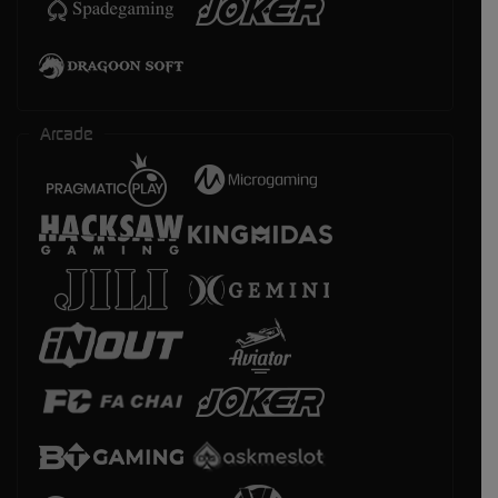
Arcade