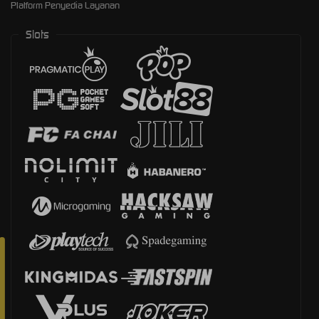
Platform Penyedia Layanan
Slots