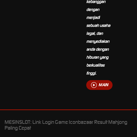
kebanggan
dengan
menjadi
sebuah usaha
legal, dan
menyediakan
anda dengan
hiburan yang
berkualitas
tinggi.
MAIN
MESINSLOT: Link Login Game Iconbazaar Result Mahjong
Paling Cepat