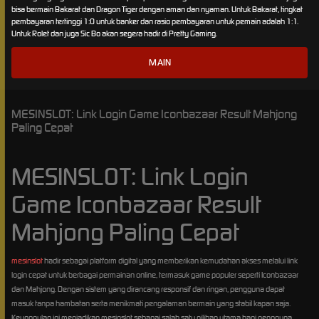
bisa bermain Bakarat dan Dragon Tiger dengan aman dan nyaman. Untuk Bakarat, tingkat
pembayaran tertinggi 1:0 untuk banker dan rasio pembayaran untuk pemain adalah 1:1.
Untuk Rolet dan juga Sic Bo akan segera hadir di Pretty Gaming.
MAIN
MESINSLOT: Link Login Game Iconbazaar Result Mahjong
Paling Cepat
MESINSLOT: Link Login
Game Iconbazaar Result
Mahjong Paling Cepat
mesinslot
hadir sebagai platform digital yang memberikan kemudahan akses melalui link
login cepat untuk berbagai permainan online, termasuk game populer seperti Iconbazaar
dan Mahjong. Dengan sistem yang dirancang responsif dan ringan, pengguna dapat
masuk tanpa hambatan serta menikmati pengalaman bermain yang stabil kapan saja.
Keunggulan ini menjadikan mesinslot sebagai salah satu pilihan utama bagi pengguna