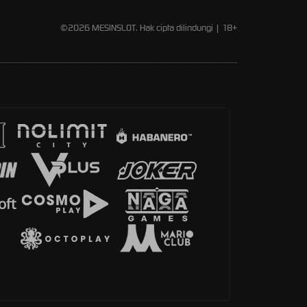
©2026 MESINSLOT. Hak cipta dilindungi | 18+