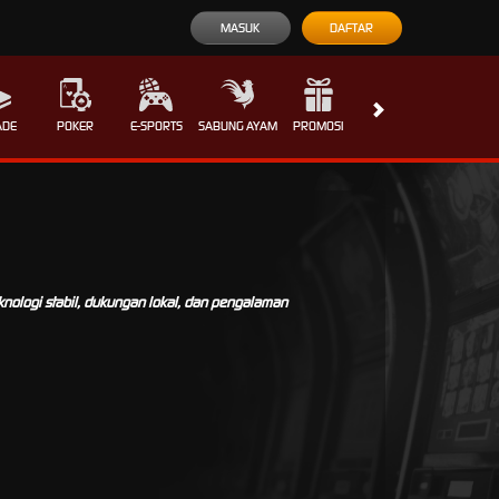
MASUK
DAFTAR
ADE
POKER
E-SPORTS
SABUNG AYAM
PROMOSI
knologi stabil, dukungan lokal, dan pengalaman