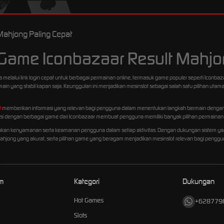
Mahjong Paling Cepat
Game Iconbazaar Result Mahjo
melalui link login cepat untuk berbagai permainan online, termasuk game populer seperti Iconba
yang stabil kapan saja. Keunggulan ini menjadikan mesinslot sebagai salah satu pilihan utama 
t
memberikan informasi yang relevan bagi pengguna dalam menentukan langkah bermain dengan 
grasi dengan berbagai game dari Iconbazaar membuat pengguna memiliki banyak pilihan permainan m
n kenyamanan serta keamanan pengguna dalam setiap aktivitas. Dengan dukungan sistem yang st
sult Mahjong yang akurat, serta pilihan game yang beragam menjadikan mesinslot relevan bagi pe
rm
Kategori
Dukungan
i
Hot Games
+628779
Slots