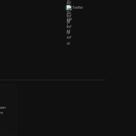
Twitter
haan
ame