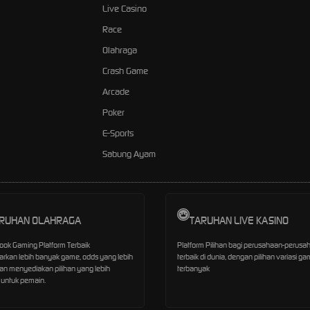
Live Casino
Race
Olahraga
Crash Game
Arcade
Poker
E-Sports
Sabung Ayam
RUHAN OLAHRAGA
TARUHAN LIVE KASINO
ook Gaming Platform Terbaik
Platform Pilihan bagi perusahaan-perusa
kan lebih banyak game, odds yang lebih
terbaik di dunia, dengan pilihan variasi g
 dan menyediakan pilihan yang lebih
terbanyak
untuk pemain.