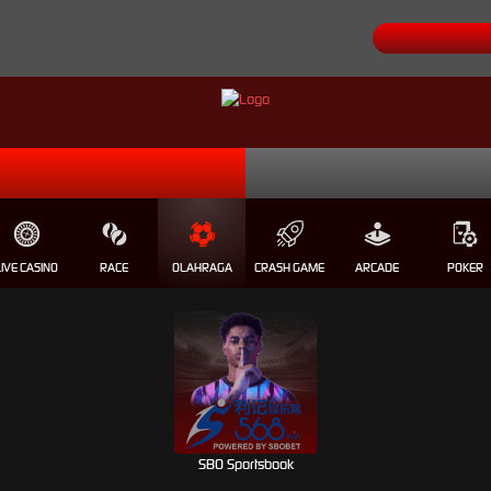
LIVE CASINO
RACE
OLAHRAGA
CRASH GAME
ARCADE
POKER
SBO Sportsbook