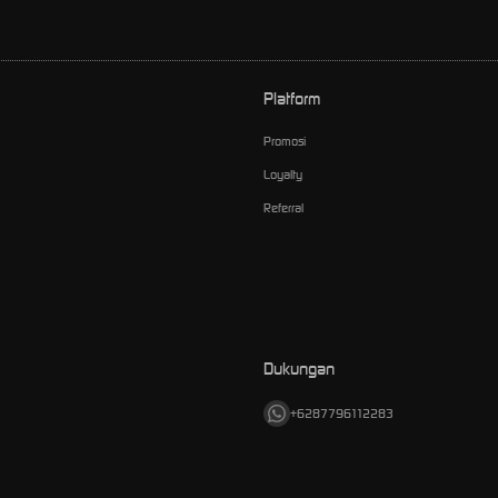
Platform
Promosi
Loyalty
Referral
Dukungan
+6287796112283