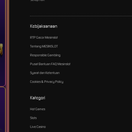
Kebijaksanaan
RTP Gacor Mesinslot
Tentang MESINSLOT
Responsible Gambling
Pusat Bantuan FAQ Mesinslot
Syarat dan Ketentuan
Cookies & Privacy Policy
Kategori
Hot Games
Slots
Live Casino