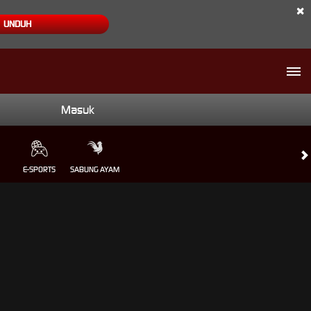
×
UNDUH
Masuk
E-SPORTS
SABUNG AYAM