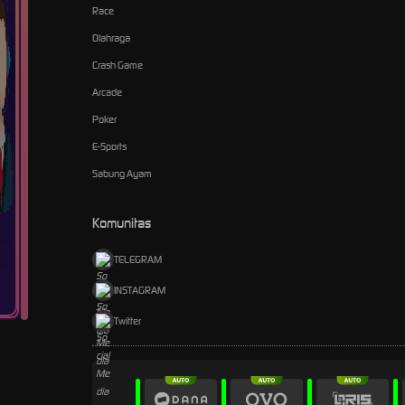
Race
Olahraga
Crash Game
Arcade
Poker
E-Sports
Sabung Ayam
Komunitas
TELEGRAM
INSTAGRAM
Twitter