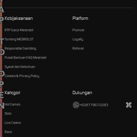
TO OPEN
Kebijaksanaan
Platform
RTP Gacor Mesinslot
Promosi
Tentang MESINSLOT
Loyalty
Responsible Gambling
Referral
Pusat Bantuan FAQ Mesinslot
Syarat dan Ketentuan
Cookies & Privacy Policy
Kategori
Dukungan
Hot Games
+6287796112283
Slots
Live Casino
Race