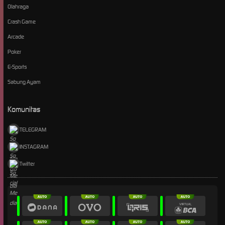
Olahraga
Crash Game
Arcade
Poker
E-Sports
Sabung Ayam
Komunitas
TELEGRAM
INSTAGRAM
Twitter