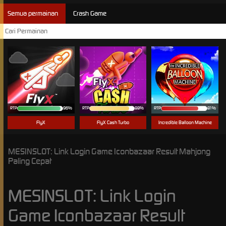
Semua permainan
Crash Game
RTP
96%
RTP
88%
RTP
81%
FlyX
FlyX Cash Turbo
Incredible Balloon Machine
MESINSLOT: Link Login Game Iconbazaar Result Mahjong
Paling Cepat
MESINSLOT: Link Login
Game Iconbazaar Result